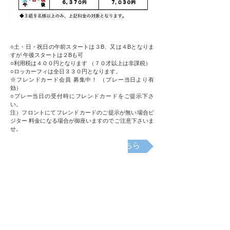
○土・日・祝日の午前スタートは３B、又は４Bとなりま
すが 午後スタートは２Bも可
○利用税は４００円となります （７０才以上は非課税）
○ロッカーフィは全日３３０円となります。
※フレンドカード会員 募集中！ （プレー当日より有
効）
○プレー当日の受付時にフレンドカードをご提示下さ
い。
注）フロントにてフレンドカードのご提示が無い場合ビ
ジター 料金になる場合が御座いますのでご注意下さいま
せ。
オープンコンペの日程表はこちら