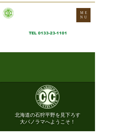
​Ishikariheigen Country
ME
Club
NU
石狩平原カントリークラブ
TEL 0133-23-1101
​FAX:
0133-23-1103
北海道の石狩平野を見下ろす
大パノラマへようこそ！